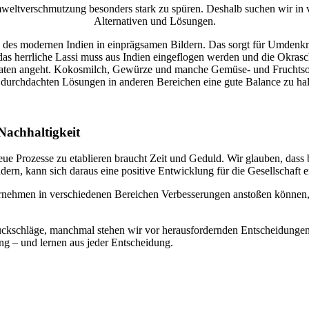
weltverschmutzung besonders stark zu spüren. Deshalb suchen wir in
Alternativen und Lösungen.
te des modernen Indien in einprägsamen Bildern. Das sorgt für Umd
r das herrliche Lassi muss aus Indien eingeflogen werden und die Okras
taten angeht. Kokosmilch, Gewürze und manche Gemüse- und Fruchtsorte
 durchdachten Lösungen in anderen Bereichen eine gute Balance zu hal
Nachhaltigkeit
ue Prozesse zu etablieren braucht Zeit und Geduld. Wir glauben, dass 
ern, kann sich daraus eine positive Entwicklung für die Gesellschaft 
nternehmen in verschiedenen Bereichen Verbesserungen anstoßen könne
Rückschläge, manchmal stehen wir vor herausfordernden Entscheidungen, 
ng – und lernen aus jeder Entscheidung.