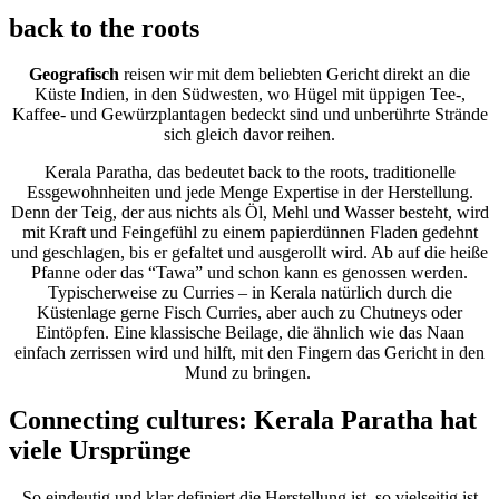
back to the roots
Geografisch
reisen wir mit dem beliebten Gericht direkt an die
Küste Indien, in den Südwesten, wo Hügel mit üppigen Tee-,
Kaffee- und Gewürzplantagen bedeckt sind und unberührte Strände
sich gleich davor reihen.
Kerala Paratha, das bedeutet back to the roots, traditionelle
Essgewohnheiten und jede Menge Expertise in der Herstellung.
Denn der Teig, der aus nichts als Öl, Mehl und Wasser besteht, wird
mit Kraft und Feingefühl zu einem papierdünnen Fladen gedehnt
und geschlagen, bis er gefaltet und ausgerollt wird. Ab auf die heiße
Pfanne oder das “Tawa” und schon kann es genossen werden.
Typischerweise zu Curries – in Kerala natürlich durch die
Küstenlage gerne Fisch Curries, aber auch zu Chutneys oder
Eintöpfen. Eine klassische Beilage, die ähnlich wie das Naan
einfach zerrissen wird und hilft, mit den Fingern das Gericht in den
Mund zu bringen.
Connecting cultures: Kerala Paratha hat
viele Ursprünge
So eindeutig und klar definiert die Herstellung ist, so vielseitig ist