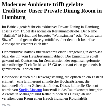
Modernes Ambiente trifft gelebte
Tradition: Unser Private Dining Room in
Hamburg
Im Baithak genießt ihr ein exklusives Private Dining in Hamburg,
abseits vom Trubel des normalen Restaurantbetriebs. Der Name
“Baithak” ist Hindi und bedeutet “Wohnzimmer” oder “Raum zum
Sitzen” – und genau diese gemütliche, aber dennoch luxuriöse
Atmosphäre erwartet euch hier.
Der exklusive Baithak überrascht mit einer Farbgebung in deep-sea
blue, die ihn vom Hauptrestaurant abhebt. Die Einrichtung spielt
gekonnt mit Kontrasten: Im Zentrum steht der organisch geformte,
nierenförmige Tisch für bis zu 16 Gäste, der auf einen geometrisch
gemusterten Teppich trifft.
Besonders ist auch die Deckengestaltung, die optisch an ein Festzelt
erinnert – eine Erinnerung an indische Hochzeitsfeiern, die
traditionell oft unter Zelten stattfinden. Dieses kulturelle Element
wurde von
Studio Lineatur
kunstvoll in das Raumkonzept integriert.
Akzente in Mahagoni und Rattan runden das Design ab und
verleihen dem Raum einen Hauch indischen Kolonialstils.